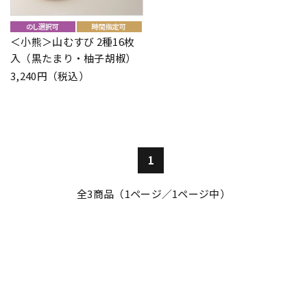
＜小熊＞山むすび 2種16枚
入（黒たまり・柚子胡椒）
3,240円（税込）
1
全
3
商品（1ページ／1ページ中）