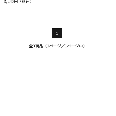
3,240円（税込）
1
全
3
商品（1ページ／1ページ中）