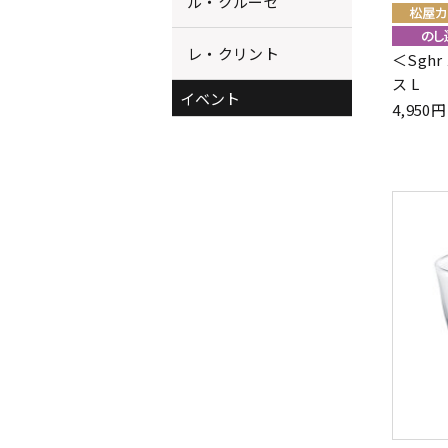
ル・クルーゼ
レ・クリント
＜Sgh
ス L
イベント
4,95