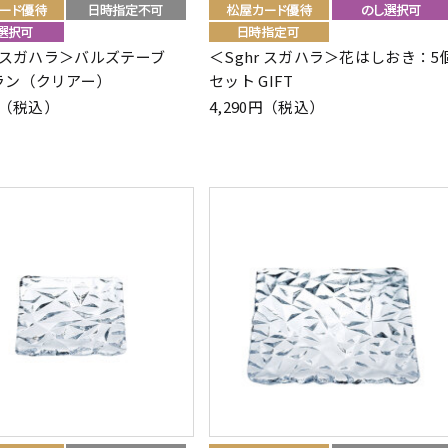
r スガハラ＞バルズテーブ
＜Sghr スガハラ＞花はしおき：5
ラン（クリアー）
セット GIFT
0円（税込）
4,290円（税込）