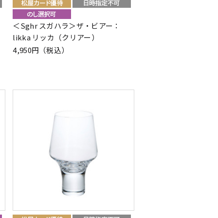
＜Sghr スガハラ＞ザ・ビアー：
likka リッカ（クリアー）
4,950円（税込）