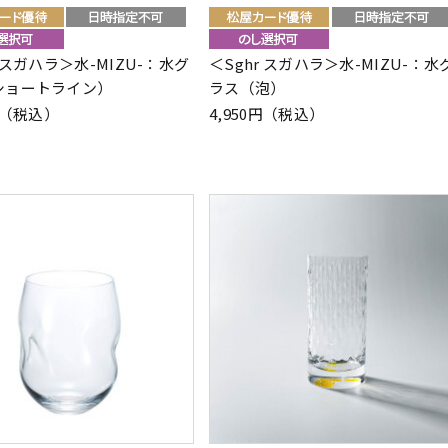
r スガハラ＞水-MIZU-：水グ
＜Sghr スガハラ＞水-MIZU-：水
ショートライン）
ラス（泡）
0円（税込）
4,950円（税込）