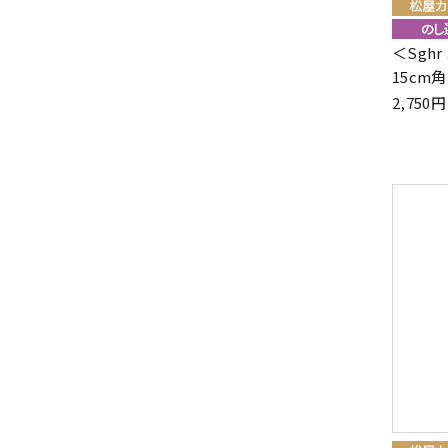
＜Sgh
15cm
2,75