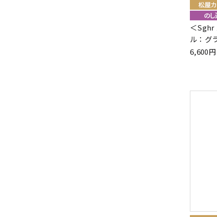
＜Sgh
ル：グ
6,60