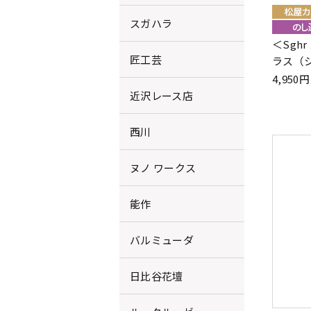
スガハラ
＜Sgh
匠工芸
ラス（
4,95
近沢レース店
西川
ヌノ ワークス
能作
バルミューダ
日比谷花壇