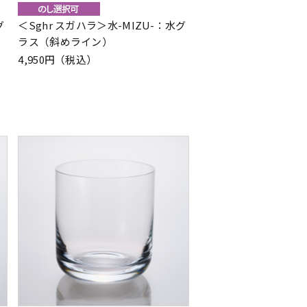
グ
＜Sghr スガハラ＞水-MIZU-：水グ
ラス（斜めライン）
4,950円（税込）