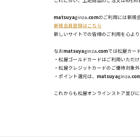
これに伴い、上記商品のご注文は6月30
matsuya
ginza
.com
のご利用には新規
新規会員登録はこちら
新しいサイトでの皆様のご利用を心より
なお
matsuya
ginza
.com
では松屋カー
・松屋ゴールドカードはご利用いただ
・松屋クレジットカードのご優待対象外
・ポイント還元は、
matsuya
ginza
.co
これからも松屋オンラインストア並びに