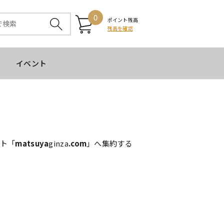
0
ポイント残高
残高を確認
イベント
イト「
matsuya
ginza
.com
」へ集約する