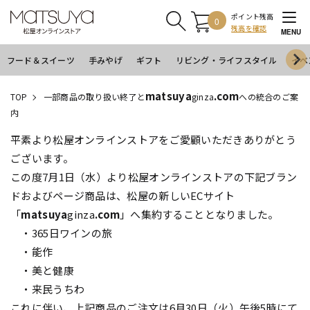
ポイント残高
0
残高を確認
MENU
フード＆スイーツ
手みやげ
ギフト
リビング・ライフスタイル
イベ
matsuya
.com
TOP
一部商品の取り扱い終了と
ginza
への統合のご案
内
平素より松屋オンラインストアをご愛顧いただきありがとう
ございます。
この度7月1日（水）より松屋オンラインストアの下記ブラン
ドおよびページ商品は、松屋の新しいECサイト
「
matsuya
ginza
.com
」へ集約することとなりました。
・365日ワインの旅
・能作
・美と健康
・来民うちわ
これに伴い、上記商品のご注文は6月30日（火）午後5時にて