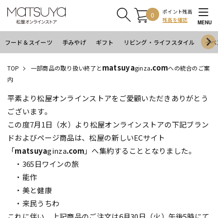
ポイント残高
0
残高を確認
MENU
フード＆スイーツ
手みやげ
ギフト
リビング・ライフスタイル
イベ
matsuya
.com
TOP
一部商品の取り扱い終了と
ginza
への統合のご案
内
平素より松屋オンラインストアをご愛顧いただきありがとう
ございます。
この度7月1日（水）より松屋オンラインストアの下記ブラン
ドおよびページ商品は、松屋の新しいECサイト
「
matsuya
ginza
.com
」へ集約することとなりました。
・365日ワインの旅
・能作
・美と健康
・来民うちわ
これに伴い、上記商品のご注文は6月30日（火）午後5時にて