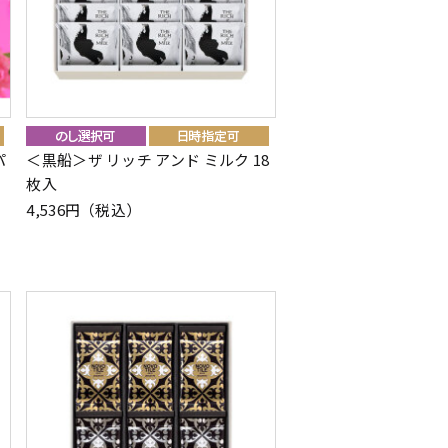
パ
＜黒船＞ザ リッチ アンド ミルク 18
枚入
4,536円（税込）