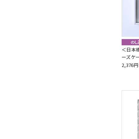
＜日本
ーズケ
2,37