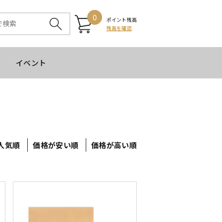
0
ポイント残高
残高を確認
イベント
人気順
価格が安い順
価格が高い順