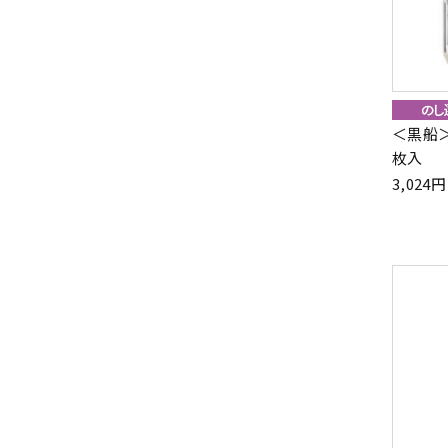
＜黒船＞
枚入
3,02