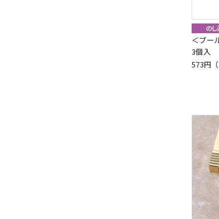
＜ブー
3個入
573円