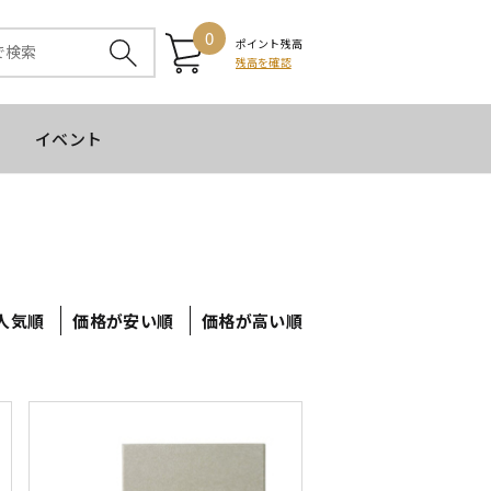
0
ポイント残高
残高を確認
イベント
人気順
価格が安い順
価格が高い順