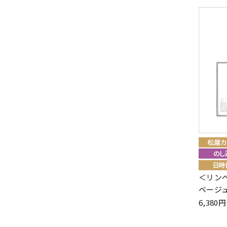
＜リン
ベージュ
6,38