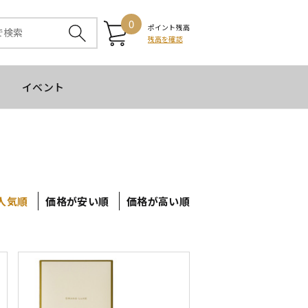
0
ポイント残高
残高を確認
イベント
人気順
価格が安い順
価格が高い順