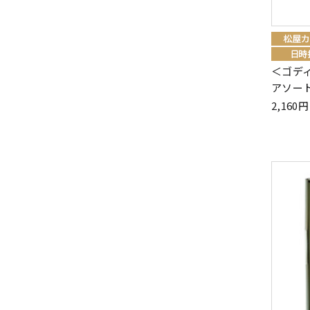
＜ゴデ
アソー
2,16