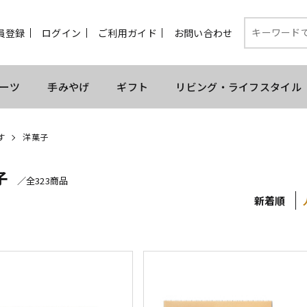
員登録
ログイン
ご利用ガイド
お問い合わせ
ーツ
手みやげ
ギフト
リビング・ライフスタイル
す
洋菓子
子
／全323商品
新着順