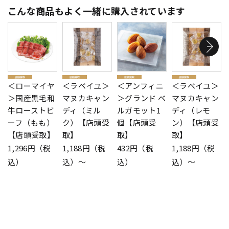
こんな商品もよく一緒に購入されています
＜ローマイヤ
＜ラベイユ＞
＜アンフィニ
＜ラベイユ＞
＞国産黒毛和
マヌカキャン
＞グランド ベ
マヌカキャン
牛ローストビ
ディ（ミル
ルガモット1
ディ（レモ
ーフ（もも）
ク）【店頭受
個【店頭受
ン）【店頭受
【店頭受取】
取】
取】
取】
1,296円（税
1,188円（税
432円（税
1,188円（税
込）
込）～
込）
込）～