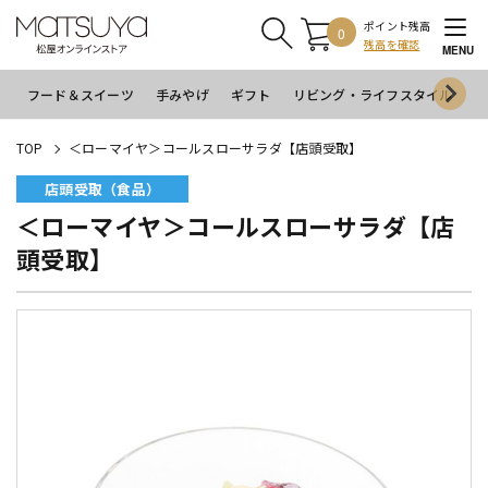
ポイント残高
0
残高を確認
MENU
フード＆スイーツ
手みやげ
ギフト
リビング・ライフスタイル
イ
TOP
＜ローマイヤ＞コールスローサラダ【店頭受取】
店頭受取（食品）
＜ローマイヤ＞コールスローサラダ【店
頭受取】