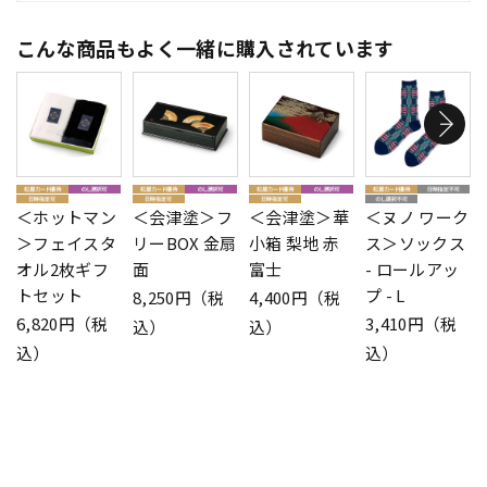
こんな商品もよく一緒に購入されています
＜ホットマン
＜会津塗＞フ
＜会津塗＞華
＜ヌノ ワーク
＞フェイスタ
リーBOX 金扇
小箱 梨地 赤
ス＞ソックス
オル2枚ギフ
面
富士
- ロールアッ
トセット
プ - L
8,250円（税
4,400円（税
6,820円（税
3,410円（税
込）
込）
込）
込）