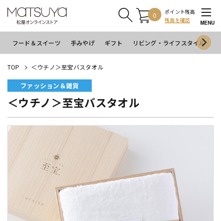
ポイント残高
0
残高を確認
MENU
フード＆スイーツ
手みやげ
ギフト
リビング・ライフスタイル
イ
TOP
＜ウチノ＞至宝バスタオル
ファッション＆雑貨
＜ウチノ＞至宝バスタオル