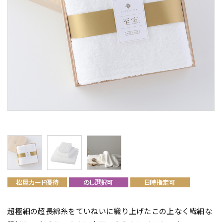
超極細の超長綿糸をていねいに織り上げたこの上なく繊細な