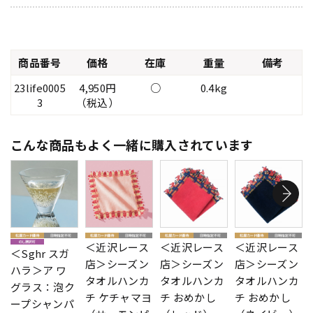
商品番号
価格
在庫
重量
備考
23life0005
4,950円
○
0.4kg
3
（税込）
こんな商品もよく一緒に購入されています
＜近沢レース
＜近沢レース
＜近沢レース
＜Sghr スガ
店＞シーズン
店＞シーズン
店＞シーズン
ハラ＞ア ワ
タオルハンカ
タオルハンカ
タオルハンカ
グラス：泡ク
チ ケチャマヨ
チ おめかし
チ おめかし
ープシャンパ