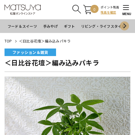
ポイント残高
0
残高を確認
MENU
フード＆スイーツ
手みやげ
ギフト
リビング・ライフスタイル
イ
TOP
＜日比谷花壇＞編み込みパキラ
ファッション＆雑貨
＜日比谷花壇＞編み込みパキラ