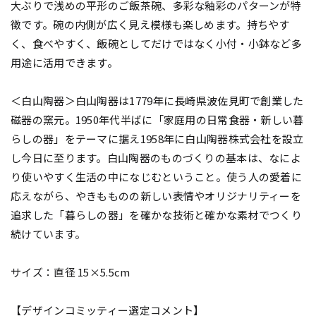
大ぶりで浅めの平形のご飯茶碗、多彩な釉彩のパターンが特
徴です。碗の内側が広く見え模様も楽しめます。持ちやす
く、食べやすく、飯碗としてだけではなく小付・小鉢など多
用途に活用できます。
＜白山陶器＞白山陶器は1779年に長崎県波佐見町で創業した
磁器の窯元。1950年代半ばに「家庭用の日常食器・新しい暮
らしの器」をテーマに据え1958年に白山陶器株式会社を設立
し今日に至ります。白山陶器のものづくりの基本は、なによ
り使いやすく生活の中になじむということ。使う人の愛着に
応えながら、やきもものの新しい表情やオリジナリティーを
追求した「暮らしの器」を確かな技術と確かな素材でつくり
続けています。
サイズ：直径 15×5.5cm
【デザインコミッティー選定コメント】