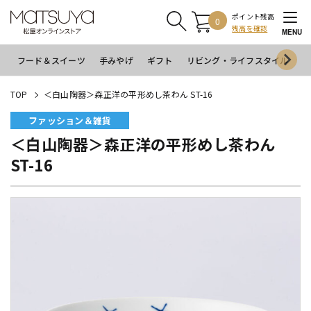
ポイント残高
0
残高を確認
MENU
フード＆スイーツ
手みやげ
ギフト
リビング・ライフスタイル
イ
TOP
＜白山陶器＞森正洋の平形めし茶わん ST-16
ファッション＆雑貨
＜白山陶器＞森正洋の平形めし茶わん
ST-16