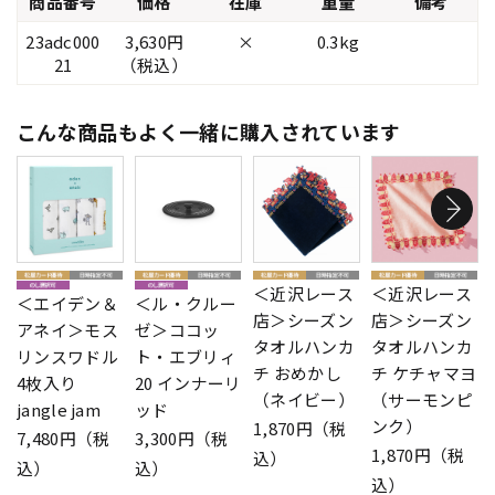
商品番号
価格
在庫
重量
備考
23adc000
3,630円
×
0.3kg
21
（税込）
こんな商品もよく一緒に購入されています
＜近沢レース
＜近沢レース
＜エイデン＆
＜ル・クルー
店＞シーズン
店＞シーズン
アネイ＞モス
ゼ＞ココッ
タオルハンカ
タオルハンカ
リンスワドル
ト・エブリィ
チ おめかし
チ ケチャマヨ
4枚入り
20 インナーリ
（ネイビー）
（サーモンピ
jangle jam
ッド
ンク）
1,870円（税
7,480円（税
3,300円（税
1,870円（税
込）
込）
込）
込）