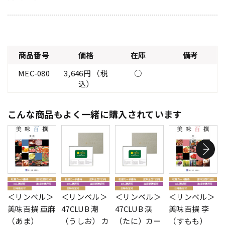
商品番号
価格
在庫
備考
MEC-080
3,646円 （税
○
込）
こんな商品もよく一緒に購入されています
＜リンベル＞
＜リンベル＞
＜リンベル＞
＜リンベル＞
美味百撰 亜麻
47CLUB 潮
47CLUB 渓
美味百撰 李
（あま）
（うしお） カ
（たに）カー
（すもも）