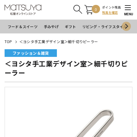
ポイント残高
0
残高を確認
MENU
フード＆スイーツ
手みやげ
ギフト
リビング・ライフスタイル
イ
TOP
＜ヨシタ手工業デザイン室＞細千切りピーラー
ファッション＆雑貨
＜ヨシタ手工業デザイン室＞細千切りピ
ーラー