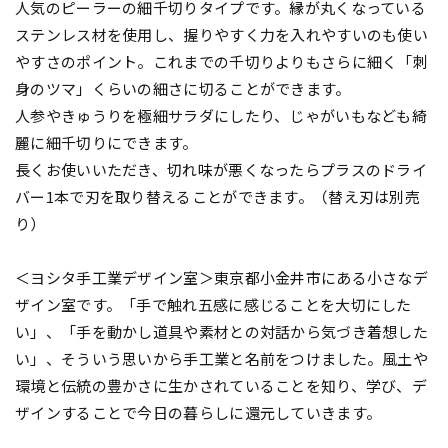
人気のピーラーの細千切りタイプです。縁が丸くなっている
ステンレス材を使用し、握りやすく力を入れやすいのも使い
やすさのポイント。これまでの千切りよりもさらに細く「刺
身のツマ」くらいの細さに切ることができます。
人参やきゅうりを極細サラダにしたり、じゃがいもなども綺
麗に細千切りにできます。
長くお使いいただき、切れ味が悪くなったらプラスのドライ
バー1本で刃を取り替えることができます。（替え刃は別売
り）
＜ヨシタ手工業デザイン室＞東京都小金井市にある小さなデ
ザイン室です。「手で触れ五感に感じることを大切にした
い」、「手を動かし道具や素材との対話から気づき着想した
い」、そういう思いから手工業と名前をつけました。風土や
環境と伝統の豊かさに生かされていることを知り、学び、デ
ザインすることで今日の暮らしに還元していきます。