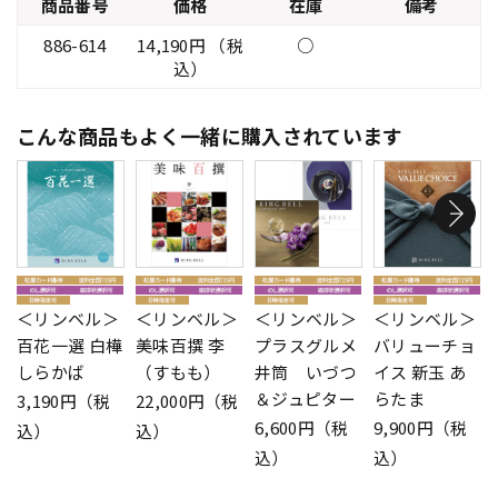
商品番号
価格
在庫
備考
886-614
14,190円 （税
○
込）
こんな商品もよく一緒に購入されています
＜リンベル＞
＜リンベル＞
＜リンベル＞
＜リンベル＞
百花一選 白樺
美味百撰 李
プラスグルメ
バリューチョ
しらかば
（すもも）
井筒 いづつ
イス 新玉 あ
＆ジュピター
らたま
3,190円（税
22,000円（税
6,600円（税
9,900円（税
込）
込）
込）
込）