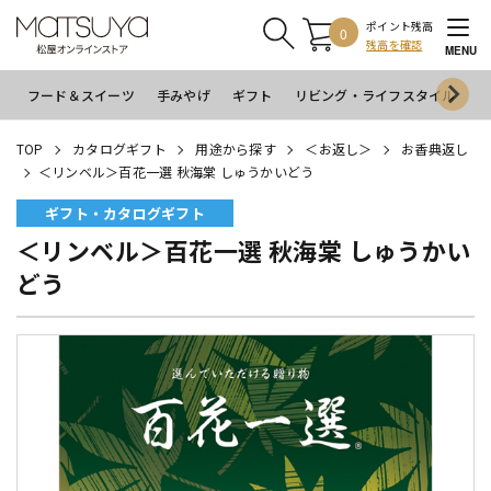
ポイント残高
0
残高を確認
MENU
フード＆スイーツ
手みやげ
ギフト
リビング・ライフスタイル
イ
TOP
カタログギフト
用途から探す
＜お返し＞
お香典返し
＜リンベル＞百花一選 秋海棠 しゅうかいどう
ギフト・カタログギフト
＜リンベル＞百花一選 秋海棠 しゅうかい
どう