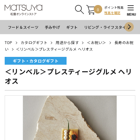
ポイント残高
0
残高を確認
MENU
フード＆スイーツ
手みやげ
ギフト
リビング・ライフスタイル
イ
TOP
カタログギフト
用途から探す
＜お祝い＞
長寿のお祝
い
＜リンベル＞プレスティージグルメ ヘリオス
ギフト・カタログギフト
＜リンベル＞プレスティージグルメ ヘリ
オス