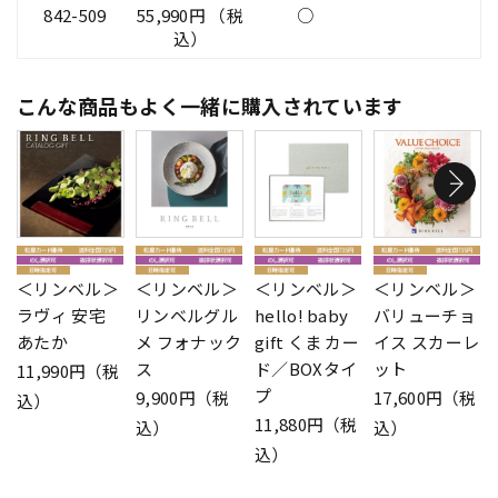
842-509
55,990円 （税
○
込）
こんな商品もよく一緒に購入されています
＜リンベル＞
＜リンベル＞
＜リンベル＞
＜リンベル＞
ラヴィ 安宅
リンベルグル
hello! baby
バリューチョ
あたか
メ フォナック
gift くま カー
イス スカーレ
ス
ド／BOXタイ
ット
11,990円（税
プ
9,900円（税
17,600円（税
込）
11,880円（税
込）
込）
込）