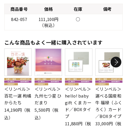
商品番号
価格
在庫
備考
842-057
111,100円
○
（税込）
こんな商品もよく一緒に購入されています
＜リンベル＞
＜リンベル＞
＜リンベル＞
＜リンベル＞
百花一選 枸橘
九州七つ星 ひ
hello! baby
選べる国産和
からたち
だまり
gift くま カー
牛 福禄（ふく
ド／BOXタイ
ろく）カード
14,190円（税
5,500円（税
プ
／BOXタイプ
込）
込）
11,880円（税
33,000円（税