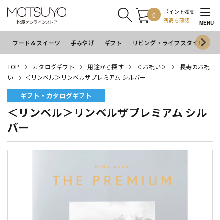
ポイント残高
0
残高を確認
MENU
フード＆スイーツ
手みやげ
ギフト
リビング・ライフスタイル
イ
TOP
カタログギフト
用途から探す
＜お祝い＞
長寿のお祝
い
＜リンベル＞リンベルザプレミアム シルバー
ギフト・カタログギフト
＜リンベル＞リンベルザプレミアム シル
バー