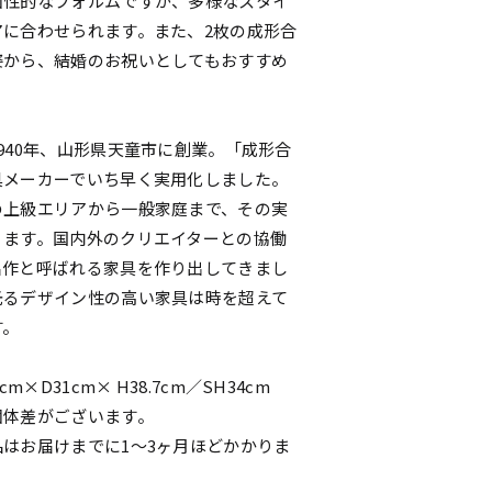
個性的なフォルムですが、多様なスタイ
アに合わせられます。また、2枚の成形合
姿から、結婚のお祝いとしてもおすすめ
940年、山形県天童市に創業。「成形合
具メーカーでいち早く実用化しました。
の上級エリアから一般家庭まで、その実
ります。国内外のクリエイターとの協働
名作と呼ばれる家具を作り出してきまし
光るデザイン性の高い家具は時を超えて
す。
cm×D31cm× H38.7cm／SH34cm
個体差がございます。
はお届けまでに1～3ヶ月ほどかかりま