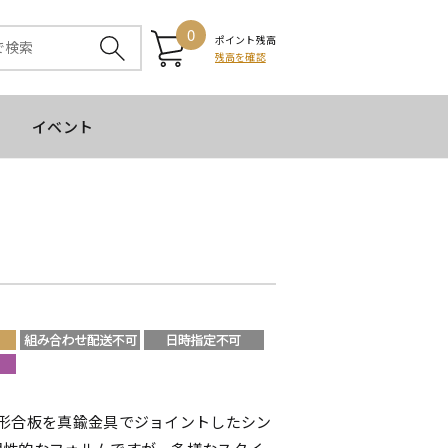
0
ポイント残高
残高を確認
イベント
成形合板を真鍮金具でジョイントしたシン