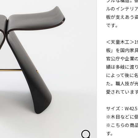
プルな構造。
ルのインテリ
板が支えあう
です。
＜天童木工＞1
板」を国内家
官公庁や企業
績は多岐に渡
によって後に
た。職人技が
愛されていま
サイズ：W42.5
※木目などに
※こちらの商品
す。