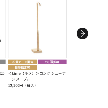
＜近沢レース店＞シー
20
＜kime（キメ）＞ロング シューホ
ハンカチ ケチャマヨ（
ーン メープル
ンク）
12,100円（税込）
1,870円（税込）