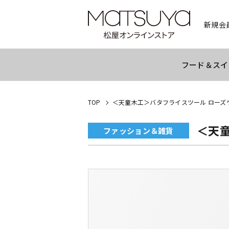
新規会
フード＆スイ
TOP
＜天童木工＞バタフライスツール ローズ
＜天
ファッション＆雑貨