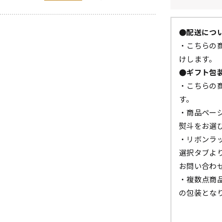
●配送につ
・こちらの商
けします。
●ギフト包
・こちらの
す。
・商品ペー
熨斗をお選
・リボンラ
選択タブよ
お問い合わ
・複数点商
の包装とな