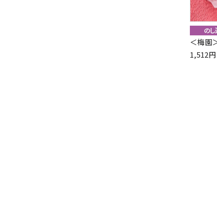
＜梅園＞
1,51