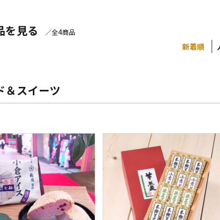
品を見る
4
／全
商品
新着順
ド＆スイーツ