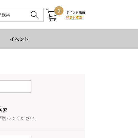
0
ポイント残高
残高を確認
イベント
検索
区切ってください。