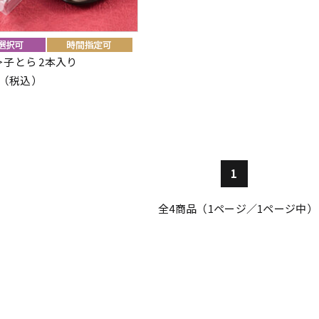
子とら 2本入り
2円（税込）
1
全
4
商品（1ページ／1ページ中）