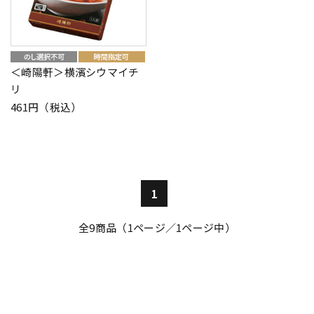
＜崎陽軒＞横濱シウマイチ
リ
461円（税込）
1
全
9
商品（1ページ／1ページ中）