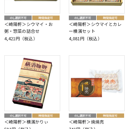
＜崎陽軒＞シウマイ・お
＜崎陽軒＞シウマイとカレ
粥・惣菜の詰合せ
ー横濱セット
4,421円（税込）
4,081円（税込）
＜崎陽軒＞横濱かりぃ
＜崎陽軒＞焼焼売