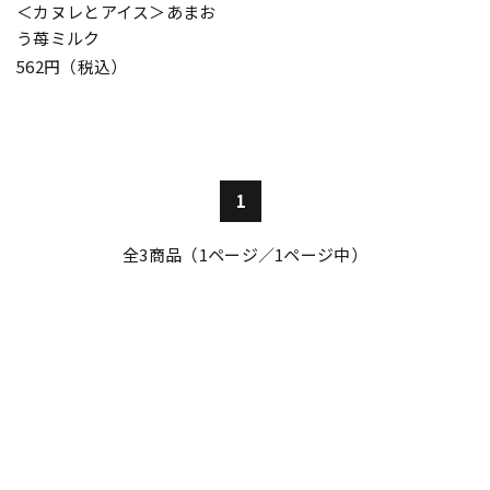
＜カヌレとアイス＞あまお
う苺ミルク
562円（税込）
1
全
3
商品（1ページ／1ページ中）