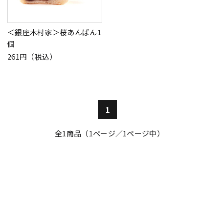
＜銀座木村家＞桜あんぱん1
個
261円（税込）
1
全
1
商品（1ページ／1ページ中）