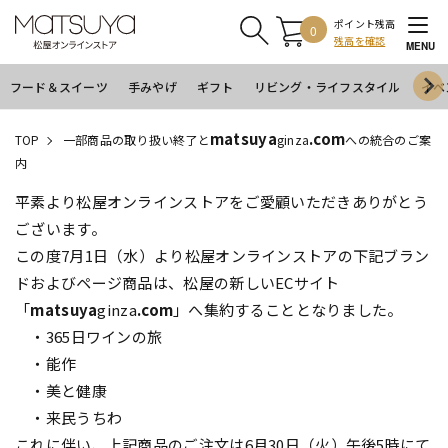
ポイント残高
0
残高を確認
MENU
フード＆スイーツ
手みやげ
ギフト
リビング・ライフスタイル
イベ
matsuya
.com
TOP
一部商品の取り扱い終了と
ginza
への統合のご案
内
平素より松屋オンラインストアをご愛顧いただきありがとう
ございます。
この度7月1日（水）より松屋オンラインストアの下記ブラン
ドおよびページ商品は、松屋の新しいECサイト
「
matsuya
ginza
.com
」へ集約することとなりました。
・365日ワインの旅
・能作
・美と健康
・来民うちわ
これに伴い、上記商品のご注文は6月30日（火）午後5時にて