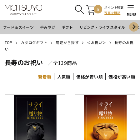
ポイント残高
0
残高を確認
MENU
フード＆スイーツ
手みやげ
ギフト
リビング・ライフスタイル
イベ
TOP
カタログギフト
用途から探す
＜お祝い＞
長寿のお祝
い
長寿のお祝い
／全139商品
新着順
人気順
価格が安い順
価格が高い順