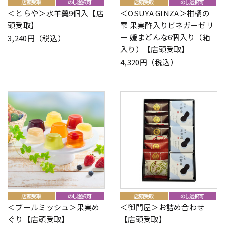
＜とらや＞水羊羹9個入【店
＜OSUYA GINZA＞柑橘の
頭受取】
雫 果実酢入りビネガーゼリ
ー 媛まどんな6個入り（箱
3,240円（税込）
入り）【店頭受取】
4,320円（税込）
＜ブールミッシュ＞果実め
＜御門屋＞お詰め合わせ
ぐり【店頭受取】
【店頭受取】