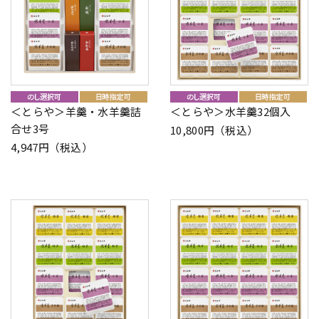
＜とらや＞羊羹・水羊羹詰
＜とらや＞水羊羹32個入
合せ3号
10,800円（税込）
4,947円（税込）