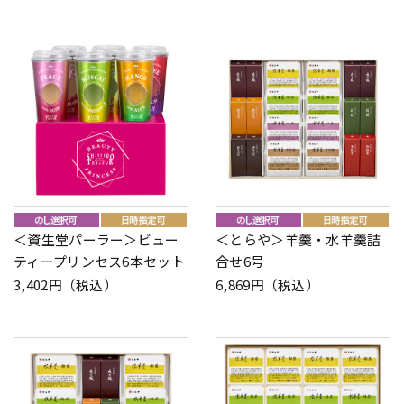
＜資生堂パーラー＞ビュー
＜とらや＞羊羹・水羊羹詰
ティープリンセス6本セット
合せ6号
3,402円（税込）
6,869円（税込）