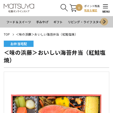
ポイント残高
0
残高を確認
MENU
フード＆スイーツ
手みやげ
ギフト
リビング・ライフスタイル
イ
TOP
＜味の浜藤＞おいしい海苔弁当（紅鮭塩焼）
お弁当宅配
＜味の浜藤＞おいしい海苔弁当（紅鮭塩
焼）