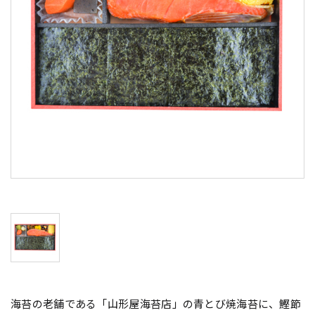
海苔の老舗である「山形屋海苔店」の青とび焼海苔に、鰹節