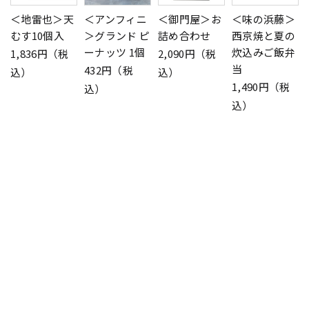
＜地雷也＞天
＜アンフィニ
＜御門屋＞お
＜味の浜藤＞
むす10個入
＞グランド ピ
詰め合わせ
西京焼と夏の
ーナッツ 1個
炊込みご飯弁
1,836円（税
2,090円（税
当
432円（税
込）
込）
1,490円（税
込）
込）