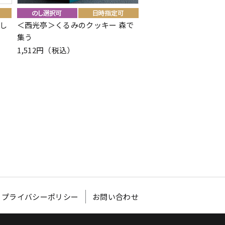
し
＜西光亭＞くるみのクッキー 森で
＜西光亭＞くるみのクッ
）
集う
んむり（お世話になり
1,512円（税込）
1,512円（税込）
プライバシーポリシー
お問い合わせ