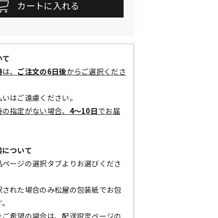
いて
時
は、
ご注文の6日後
からご選択くださ
払いはご遠慮ください。
時の指定がない場合、
4～10日
でお届
装について
品ページの選択タブよりお選びくださ
択された場合のみ松屋の包装紙でお包
す。
をご希望の場合は、配送設定ページの