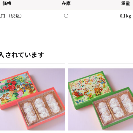
価格
在庫
重量
12円 （税込）
○
0.1kg
入されています