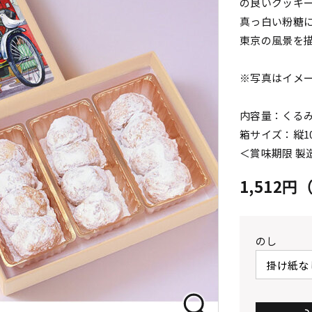
の良いクッキ
真っ白い粉糖
東京の風景を描
※写真はイメ
内容量：くるみ
箱サイズ：縦10.
＜賞味期限 製
1,512
のし