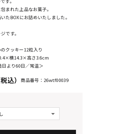
ーです。
に包まれた上品なお菓子。
いたBOXにお詰めいたしました。
ージです。
のクッキー12粒入り
4×横14.3×高さ3.6cm
造日より60日／常温＞
円（税込）
商品番号：26wtf00039