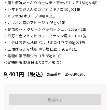
・鰹と海鮮たっぷりの土佐流・玄米パエリア 182g×4缶
・トマトで煮込んだカツオとキノコ 90g×1缶
・カツオdeオリーブ 90g×1缶
・カツオと筍のアヒージョ 95g×1缶
・お魚のパテ グリーンペッパージュレ 100g×1缶
・四万十産マヒマヒのマヨグラタン風 100g×1缶
・土佐はちきん地鶏 バルサミコ仕立て 90g×1缶
・土佐はちきん地鶏 ゆず塩仕立て 95g×1缶
・黒糖の濃厚和ショコラ 95g×1缶
＜賞味期限 製造日より3年／常温＞
9,401円（税込）
商品番号：25wtf00200
販売終了