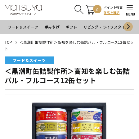
ポイント残高
0
残高を確認
MENU
フード＆スイーツ
手みやげ
ギフト
リビング・ライフスタイル
イ
TOP
＜黒潮町缶詰製作所＞高知を楽しむ缶詰バル・フルコース12缶セッ
ト
フード＆スイーツ
＜黒潮町缶詰製作所＞高知を楽しむ缶詰
バル・フルコース12缶セット