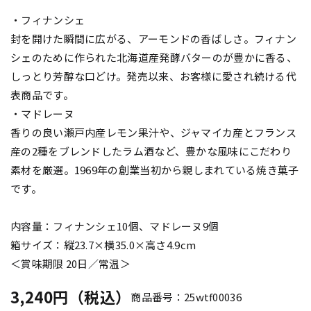
・フィナンシェ
封を開けた瞬間に広がる、アーモンドの香ばしさ。フィナン
シェのために作られた北海道産発酵バターのが豊かに香る、
しっとり芳醇な口どけ。発売以来、お客様に愛され続ける代
表商品です。
・マドレーヌ
香りの良い瀬戸内産レモン果汁や、ジャマイカ産とフランス
産の2種をブレンドしたラム酒など、豊かな風味にこだわり
素材を厳選。1969年の創業当初から親しまれている焼き菓子
です。
内容量：フィナンシェ10個、マドレーヌ9個
箱サイズ：縦23.7×横35.0×高さ4.9cm
＜賞味期限 20日／常温＞
3,240円（税込）
商品番号：25wtf00036