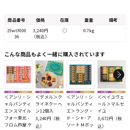
商品番号
価格
在庫
重量
備考
25wtf000
3,240円
○
0.7kg
36
（税込）
こんな商品もよく一緒に購入されています
＜アンリ・シ
＜デメル＞ク
＜アンリ・シ
＜ベイユヴェ
ャルパンティ
ライネクーヘ
ャルパンティ
ール＞マルセ
エ＞スマイル
ン12個入
エ＞ラング・
イユ
フォー東北 -
ド・シャ･ア
3,240円（税
3,672円（税
フロム芦屋 ケ
ソート Mボッ
込）
込）