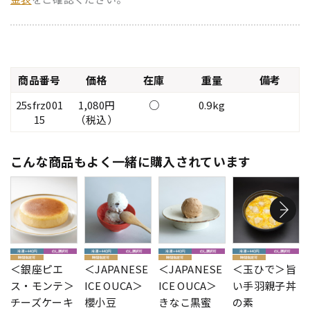
商品番号
価格
在庫
重量
備考
25sfrz001
1,080円
○
0.9kg
15
（税込）
こんな商品もよく一緒に購入されています
＜銀座ピエ
＜JAPANESE
＜JAPANESE
＜玉ひで＞旨
ス・モンテ＞
ICE OUCA＞
ICE OUCA＞
い手羽親子丼
チーズケーキ
櫻小豆
きなこ黒蜜
の素