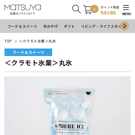
ポイント残高
0
残高を確認
MENU
フード＆スイーツ
手みやげ
ギフト
リビング・ライフスタイル
イ
TOP
＜クラモト氷業＞丸氷
フード＆スイーツ
＜クラモト氷業＞丸氷