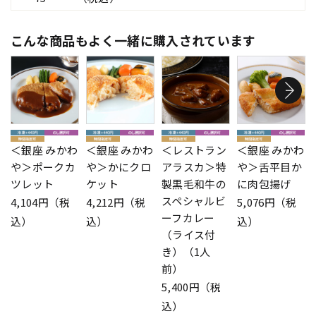
こんな商品もよく一緒に購入されています
＜銀座 みかわ
＜銀座 みかわ
＜レストラン
＜銀座 みかわ
や＞ポークカ
や＞かにクロ
アラスカ＞特
や＞舌平目か
ツレット
ケット
製黒毛和牛の
に肉包揚げ
スペシャルビ
4,104円（税
4,212円（税
5,076円（税
ーフカレー
込）
込）
込）
（ライス付
き）（1人
前）
5,400円（税
込）