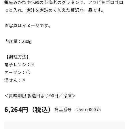
銀座みかわや伝統の芝海老のグラタンに、アワビをゴロゴロ
っと入れ、煮汁を煮詰めて加えた贅沢な一品です。
※写真はイメージです。
内容量：280g
【調理方法】
電子レンジ：×
オーブン：〇
湯せん：×
＜賞味期限 製造日より90日／冷凍＞
6,264円（税込）
商品番号：25sfrz00075