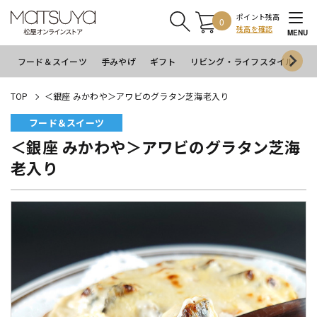
ポイント残高
0
残高を確認
MENU
フード＆スイーツ
手みやげ
ギフト
リビング・ライフスタイル
イ
TOP
＜銀座 みかわや＞アワビのグラタン芝海老入り
フード＆スイーツ
＜銀座 みかわや＞アワビのグラタン芝海
老入り