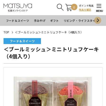
ポイント残高
0
残高を確認
MENU
フード＆スイーツ
手みやげ
ギフト
リビング・ライフスタイル
イ
TOP
＜ブールミッシュ＞ミニトリュフケーキ（4個入り）
フード＆スイーツ
＜ブールミッシュ＞ミニトリュフケーキ
（4個入り）