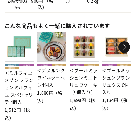
24wtf003
908円 （税
○
0.2kg
56
込）
こんな商品もよく一緒に購入されています
＜デメル＞ク
＜ブールミッ
＜ブールミッ
＜ミルフィユ
ライネクーヘ
シュ＞ミニト
シュ＞グラン
メゾン フラン
ン4個入
リュフケーキ
リュクス 6個
セ＞ミルフィ
（9個入り）
入り
1,080円（税
ユ スペシャリ
1,998円（税
1,134円（税
込）
テ 4個入
込）
込）
1,512円（税
込）