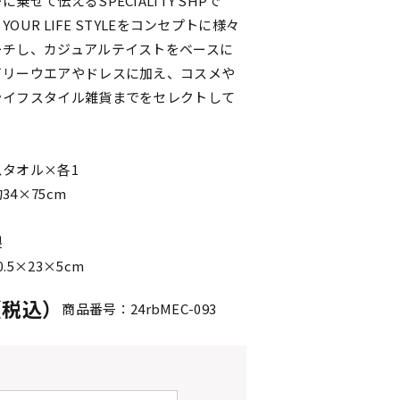
乗せて伝えるSPECIALITY SHPで
 YOUR LIFE STYLEをコンセプトに様々
ーチし、カジュアルテイストをベースに
イリーウエアやドレスに加え、コスメや
ライフスタイル雑貨までをセレクトして
タオル×各1
4×75cm
製
.5×23×5cm
円（税込）
商品番号：24rbMEC-093