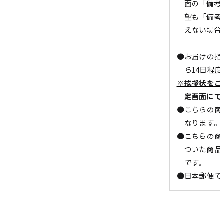
面の「備
望も「備
えない場
●お届けの指
ら14日程
※挨拶状を
定画面に
●こちらの商
なります
●こちらの商
ついた商
です。
●日本郵便