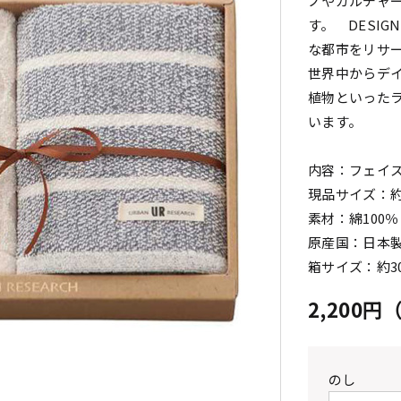
ノやカルチャーに
す。 DESIGN
な都市をリサ
世界中からデ
植物といった
います。
内容：フェイス
現品サイズ：約3
素材：綿100％
原産国：日本
箱サイズ：約30
2,200
のし