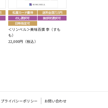
）
＜リンベル＞美味百撰 李（すも
＜リンベル＞リンベル
も）
ム シルバー カード／B
22,000円（税込）
110,880円（税込）
プライバシーポリシー
お問い合わせ