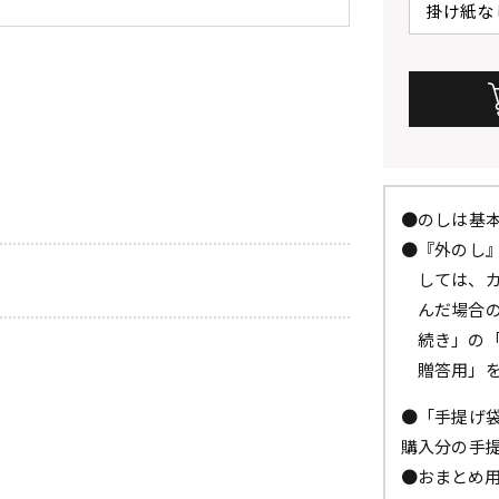
●のしは基
●『外のし
しては、
んだ場合
続き」の
贈答用」
●「手提げ
購入分の手
●おまとめ