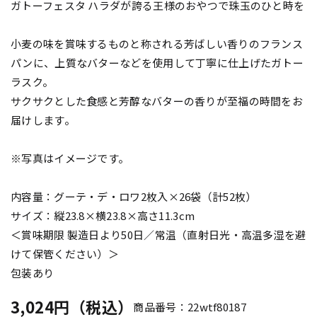
ガトーフェスタ ハラダが誇る王様のおやつで珠玉のひと時を
小麦の味を賞味するものと称される芳ばしい香りのフランス
パンに、上質なバターなどを使用して丁寧に仕上げたガトー
ラスク。
サクサクとした食感と芳醇なバターの香りが至福の時間をお
届けします。
※写真はイメージです。
内容量：グーテ・デ・ロワ2枚入×26袋（計52枚）
サイズ：縦23.8×横23.8×高さ11.3cm
＜賞味期限 製造日より50日／常温（直射日光・高温多湿を避
けて保管ください）＞
包装あり
3,024円（税込）
商品番号：22wtf80187