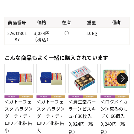
商品番号
価格
在庫
重量
備考
22wtf801
3,024円
○
1.0kg
87
（税込）
こんな商品もよく一緒に購入されています
＜ガトーフェ
＜ガトーフェ
＜資生堂パー
＜ロクメイカ
スタ ハラダ＞
スタ ハラダ＞
ラー＞ビスキ
ン＞恵みのし
グーテ・デ・
グーテ・デ・
ュイ30枚入
ずく 66個入
ロワ／化粧缶
ロワ／化粧缶
3,024円（税
3,240円（税
小
大
込）
込）