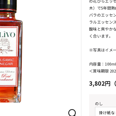
の花びらエッ
木）で5年間
バラのエッセ
ラルエッセン
酸味と爽やか
く合います。
※写真はイメ
内容量：100m
＜賞味期限 20
3,802
のし