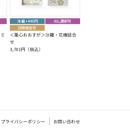
＞ミ
＜菓心おおすが＞沙羅・花椿詰合
＜ミルフィユ メゾン 
せ
ルフィユ スペシャリテ 
3,701円（税込）
3,024円（税込）
プライバシーポリシー
お問い合わせ