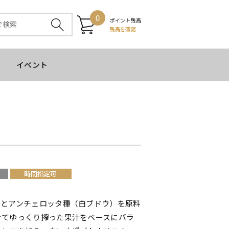
0
ポイント残高
残高を確認
イベント
種とアンチェロッタ種（白ブドウ）を原料
けてゆっくり搾った果汁をベースにバラ