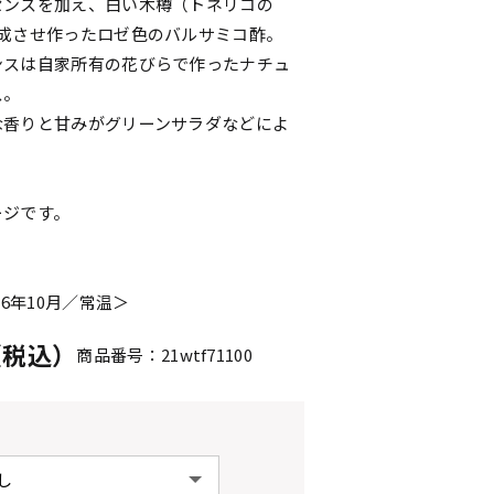
センスを加え、白い木樽（トネリコの
熟成させ作ったロゼ色のバルサミコ酢。
ンスは自家所有の花びらで作ったナチュ
ス。
な香りと甘みがグリーンサラダなどによ
ージです。
l
26年10月／常温＞
円（税込）
商品番号：21wtf71100