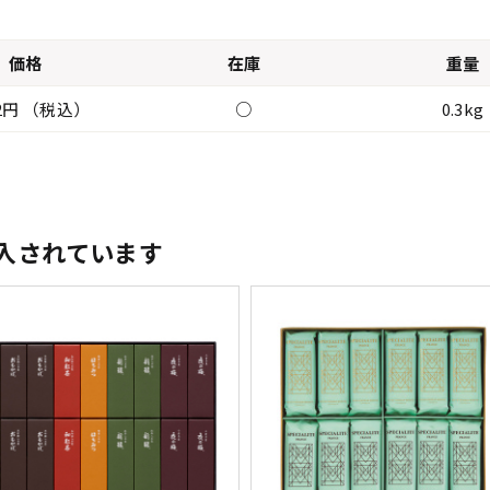
価格
在庫
重量
02円 （税込）
○
0.3kg
入されています