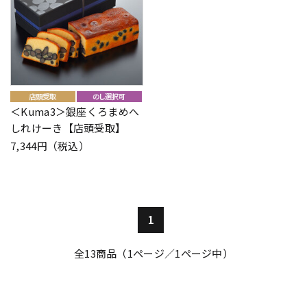
＜Kuma3＞銀座くろまめへ
しれけーき【店頭受取】
7,344円（税込）
1
全
13
商品（1ページ／1ページ中）