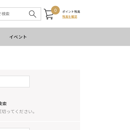
0
ポイント残高
残高を確認
イベント
検索
区切ってください。