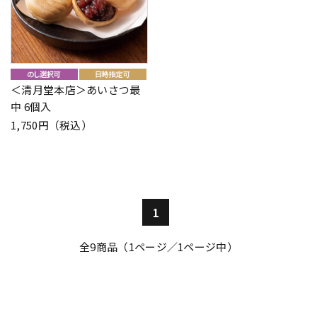
＜清月堂本店＞あいさつ最
中 6個入
1,750円（税込）
1
全
9
商品（1ページ／1ページ中）