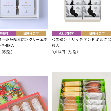
橋 千疋屋総本店＞クリームチ
＜黒船＞ザ リッチ アンド ミルク 1
ーキ4個入
枚入
6円（税込）
3,024円（税込）