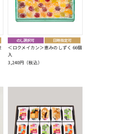
2
＜ロクメイカン＞恵みのしずく 66個
入
3,240円（税込）