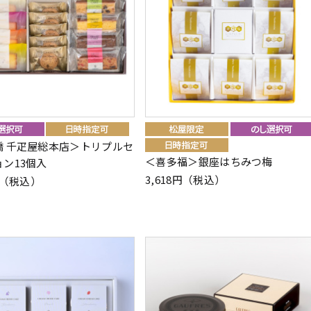
橋 千疋屋総本店＞トリプルセ
＜喜多福＞銀座はちみつ梅
ン13個入
3,618円（税込）
0円（税込）