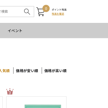
0
ポイント残高
残高を確認
イベント
人気順
価格が安い順
価格が高い順