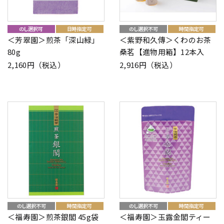
＜芳翠園＞煎茶「深山緑」
＜紫野和久傳＞くわのお茶
80g
桑茗【進物用箱】12本入
2,160円（税込）
2,916円（税込）
＜福寿園＞煎茶銀閣 45g袋
＜福寿園＞玉露金閣ティー