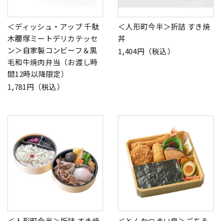
＜ディッシュ・アップ 千駄
＜人形町今半＞折詰 すき焼
木腰塚ミートデリカテッセ
丼
ン＞自家製コンビーフ＆黒
1,404円（税込）
毛和牛焼肉弁当（お渡し時
間12時以降限定）
1,781円（税込）
＜人形町今半＞折詰 すき焼
＜とんかつまい泉＞ごちそ