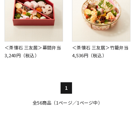
＜茶懐石 三友居＞幕間弁当
＜茶懐石 三友居＞竹籠弁当
3,240円（税込）
4,536円（税込）
1
全
56
商品（1ページ／1ページ中）