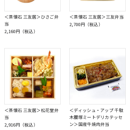
＜茶懐石 三友居＞ひさご弁
＜茶懐石 三友居＞三友弁当
当
2,700円（税込）
2,160円（税込）
＜茶懐石 三友居＞松花堂弁
＜ディッシュ・アップ 千駄
当
木腰塚ミートデリカテッセ
ン＞国産牛焼肉弁当
2,916円（税込）