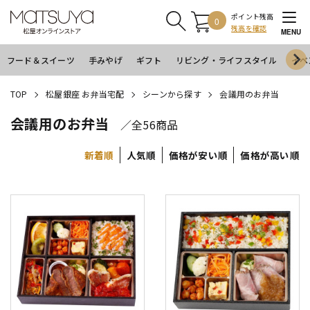
ポイント残高
0
残高を確認
MENU
フード＆スイーツ
手みやげ
ギフト
リビング・ライフスタイル
イベ
TOP
松屋銀座 お弁当宅配
シーンから探す
会議用のお弁当
会議用のお弁当
／全56商品
新着順
人気順
価格が安い順
価格が高い順