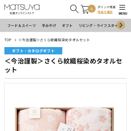
ポイント残高
0
残高を確認
MENU
フード＆スイーツ
手みやげ
ギフト
リビング・ライフスタイル
イ
TOP
＜今治謹製＞さくら紋織桜染めタオルセット
ギフト・カタログギフト
＜今治謹製＞さくら紋織桜染めタオルセ
ット