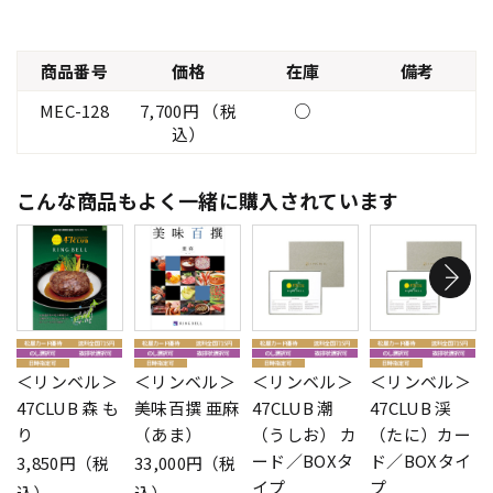
商品番号
価格
在庫
備考
MEC-128
7,700円 （税
○
込）
こんな商品もよく一緒に購入されています
＜リンベル＞
＜リンベル＞
＜リンベル＞
＜リンベル＞
47CLUB 森 も
美味百撰 亜麻
47CLUB 潮
47CLUB 渓
り
（あま）
（うしお） カ
（たに）カー
ード／BOXタ
ド／BOXタイ
3,850円（税
33,000円（税
イプ
プ
込）
込）