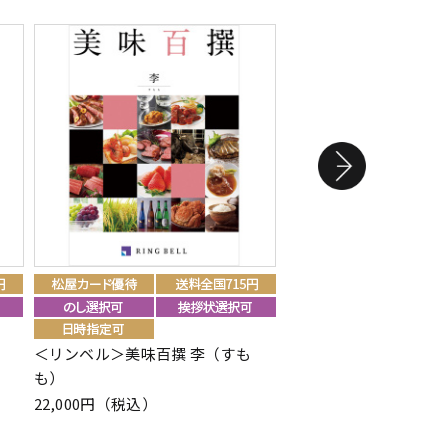
）
＜リンベル＞美味百撰 李（すも
＜リンベル＞リンベル
も）
ム シルバー カード／B
22,000円（税込）
110,880円（税込）