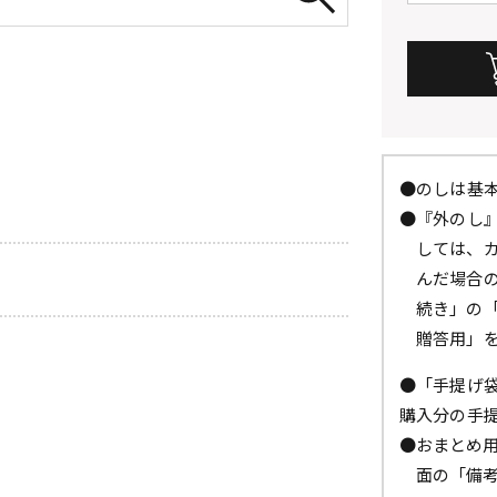
●のしは基
●『外のし
しては、
んだ場合
続き」の
贈答用」
●「手提げ
購入分の手
●おまとめ
面の「備