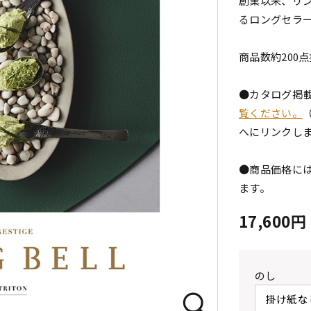
創業以来、リ
るロングセラ
商品数約200
●カタログ掲
覧ください。
へにリンクし
●商品価格には
ます。
17,600
のし