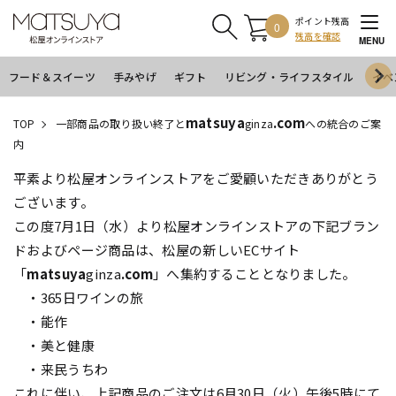
ポイント残高
0
残高を確認
MENU
フード＆スイーツ
手みやげ
ギフト
リビング・ライフスタイル
イベ
matsuya
.com
TOP
一部商品の取り扱い終了と
ginza
への統合のご案
内
平素より松屋オンラインストアをご愛顧いただきありがとう
ございます。
この度7月1日（水）より松屋オンラインストアの下記ブラン
ドおよびページ商品は、松屋の新しいECサイト
「
matsuya
ginza
.com
」へ集約することとなりました。
・365日ワインの旅
・能作
・美と健康
・来民うちわ
これに伴い、上記商品のご注文は6月30日（火）午後5時にて