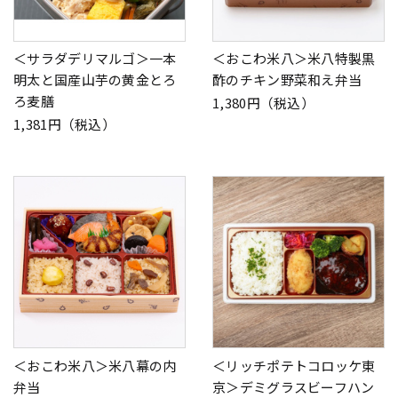
＜サラダデリマルゴ＞一本
＜おこわ米八＞米八特製黒
明太と国産山芋の黄金とろ
酢のチキン野菜和え弁当
ろ麦膳
1,380円（税込）
1,381円（税込）
＜おこわ米八＞米八幕の内
＜リッチポテトコロッケ東
弁当
京＞デミグラスビーフハン