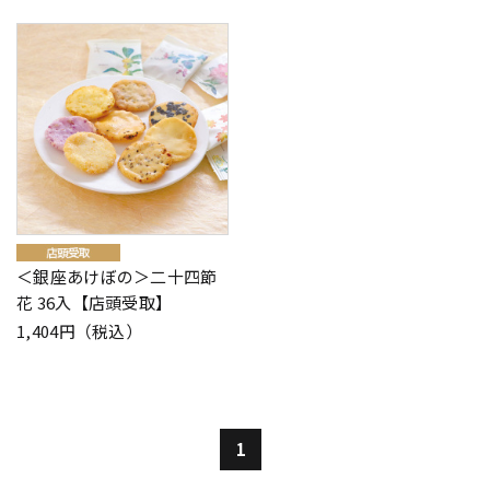
＜銀座あけぼの＞二十四節
花 36入【店頭受取】
1,404円（税込）
1