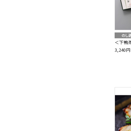
＜下鴨
3,24