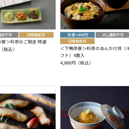
茶寮＞料亭のご馳走 特選
＜下鴨茶寮＞料亭のあんかけ丼（
0円（税込）
フト）4食入
4,860円（税込）