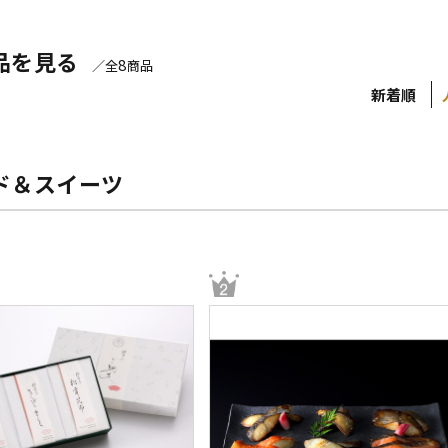
品を見る
8
／全
商品
新着順
ド＆スイーツ