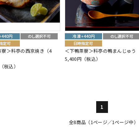
茶寮＞料亭の西京焼き（4
＜下鴨茶寮＞料亭の鴨まんじゅう
5,400円（税込）
0円（税込）
1
全
8
商品（1ページ／1ページ中）