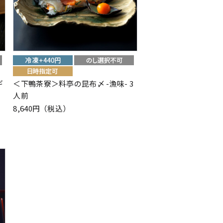
ギ
＜下鴨茶寮＞料亭の昆布〆 -漁味- 3
人前
8,640円（税込）