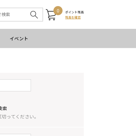
0
ポイント残高
残高を確認
イベント
検索
区切ってください。