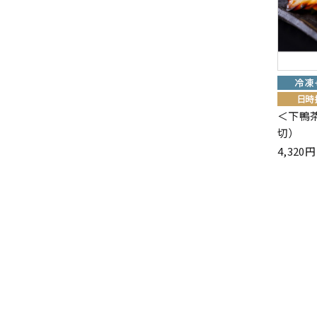
＜下鴨
切）
4,32